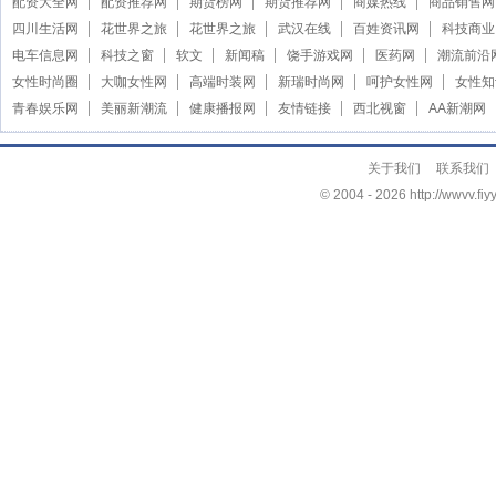
配资大全网
配资推荐网
期货榜网
期货推荐网
商媒热线
商品销售网
四川生活网
花世界之旅
花世界之旅
武汉在线
百姓资讯网
科技商业
电车信息网
科技之窗
软文
新闻稿
饶手游戏网
医药网
潮流前沿
女性时尚圈
大咖女性网
高端时装网
新瑞时尚网
呵护女性网
女性知
青春娱乐网
美丽新潮流
健康播报网
友情链接
西北视窗
AA新潮网
关于我们
联系我们
© 2004 -
2026 http://wwvv.fiy