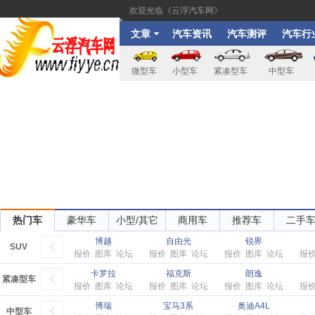
欢迎光临《云浮汽车网》
文章
汽车资讯
汽车测评
汽车行
微型车
小型车
紧凑型车
中型车
热门车
豪华车
小型/其它
商用车
推荐车
二手
博越
自由光
锐界
SUV
报价
图库
论坛
报价
图库
论坛
报价
图库
论坛
报
卡罗拉
福克斯
朗逸
紧凑型车
报价
图库
论坛
报价
图库
论坛
报价
图库
论坛
报
博瑞
宝马3系
奥迪A4L
中型车