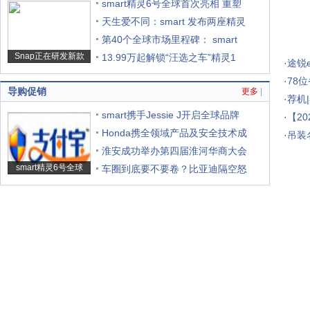
smart精灵6号全球首次亮相 重塑
天生爱不同：smart 发布两座精灵
第40个全球市场里程碑： smart
Snap正在研发新款
13.99万起解锁“汪选之车”精灵1
·
途锐e
·
78
导购促销
更多
|
·
荐机
smart携手Jessie J开启全球品牌
·
【2
Honda携全领域产品及安全技术成
·
吊装
淮安成功举办第四届淮河华商大会
smart精灵6号全球
车圈到底要不要卷？比亚迪隔空怒