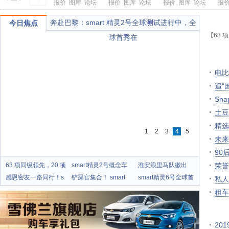
报价
图库
论坛
报价
图库
论坛
报价
图库
论坛
报
奔赴巴黎：smart 精灵2号全球测试进行中，全
今日焦点
【63 
球首秀在
电比
追“
Sn
土豆
精选
1
2
3
4
5
未来
电比
90
63 项同级领先，20 项
smart精灵2号概念车
淮安浪里马队徽出
荣誉
感恩密友一路同行！s
铲屎官集合！ smart
圈，
smart精灵6号全球首
私人
m
次
租车
20