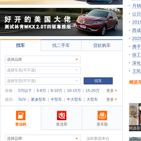
月销
让日
20
西成
20
找车
找二手车
贷款购车
携手
徐工
选择品牌
深化
选择车系(可不选)
王民
选择车型(可不选)
找车
精选
价格：
5万以下
|
5-8万
|
8-10万
|
10-15万
|
15-20万
更多
级别：
SUV
|
紧凑型车
|
中型车
|
中大型车
|
大型车
更多
查油耗
查违章
查车险
精选彩
选择品牌
油耗数据来自