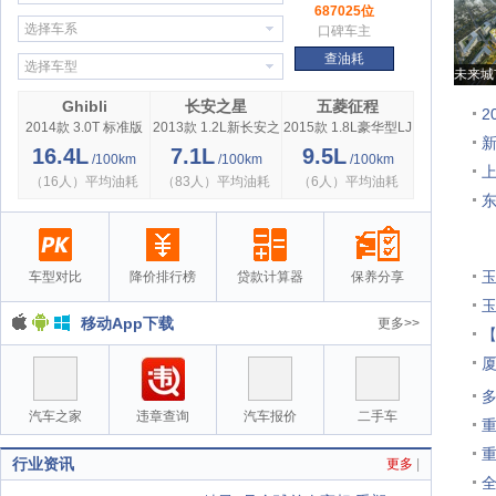
687025位
选择车系
口碑车主
查油耗
选择车型
未来城
Ghibli
长安之星
五菱征程
2
2014款 3.0T 标准版
2013款 1.2L新长安之
2015款 1.8L豪华型LJ
星标准型
479QE2
16.4L
7.1L
9.5L
/100km
/100km
/100km
上
（16人）平均油耗
（83人）平均油耗
（6人）平均油耗
玉
车型对比
降价排行榜
贷款计算器
保养分享
玉
移动App下载
更多>>
汽车之家
违章查询
汽车报价
二手车
行业资讯
更多
|