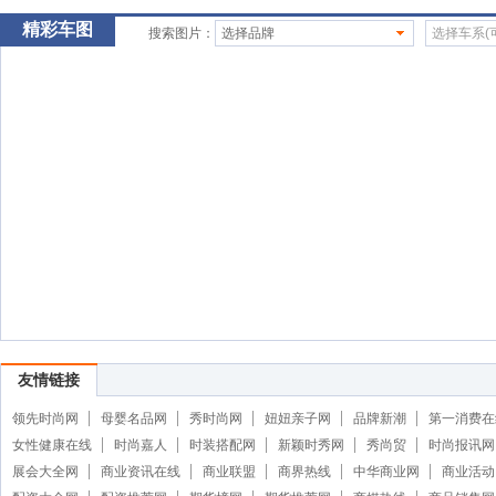
精彩车图
搜索图片：
选择品牌
选择车系(
友情链接
领先时尚网
母婴名品网
秀时尚网
妞妞亲子网
品牌新潮
第一消费在
女性健康在线
时尚嘉人
时装搭配网
新颖时秀网
秀尚贸
时尚报讯网
展会大全网
商业资讯在线
商业联盟
商界热线
中华商业网
商业活动